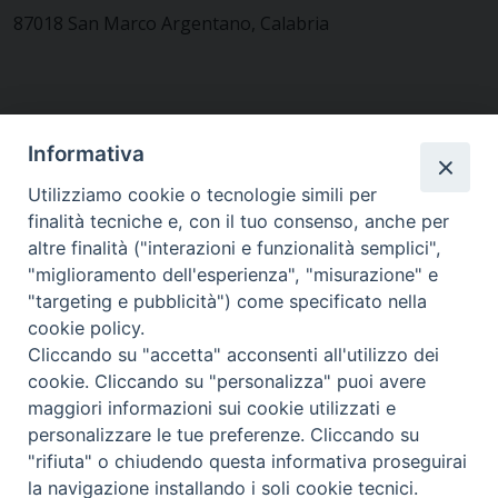
87018 San Marco Argentano, Calabria
CONTATTACI
Informativa
Utilizziamo cookie o tecnologie simili per
finalità tecniche e, con il tuo consenso, anche per
MODULISTICA
altre finalità ("interazioni e funzionalità semplici",
"miglioramento dell'esperienza", "misurazione" e
"targeting e pubblicità") come specificato nella
WEBMAIL
cookie policy.
Cliccando su "accetta" acconsenti all'utilizzo dei
cookie. Cliccando su "personalizza" puoi avere
maggiori informazioni sui cookie utilizzati e
RENDICONTO 8X1000
personalizzare le tue preferenze. Cliccando su
"rifiuta" o chiudendo questa informativa proseguirai
PRIVACY E COOKIE POLICY
la navigazione installando i soli cookie tecnici.