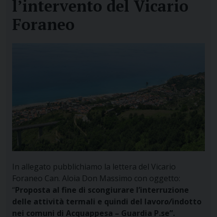
l’intervento del Vicario
Foraneo
In allegato pubblichiamo la lettera del Vicario
Foraneo
Can. Aloia Don Massimo con oggetto:
“
Proposta al fi
n
e di scongiurare l’interruzione
d
el
le attività te
r
mali e quindi del
lavor
o/
indotto
nei comuni di Acquappesa
–
Guardia P
.
se”
.