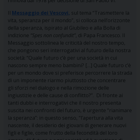
rinnova dal 1978 per decisione di San Paolo VI.
Il
Messaggio dei Vescovi,
sul tema “Trasmettere la
vita, speranza per il mondo”, si colloca nell’orizzonte
della speranza, ispirato al Giubileo e alla Bolla di
indizione
“Spes non confundit”
, di Papa Francesco. Il
Messaggio sottolinea le criticità del nostro tempo,
che pongono seri interrogativi al futuro della nostra
società: “Quale futuro c’è per una società in cui
nascono sempre meno bambini? […] Quale futuro c’è
per un mondo dove si preferisce percorrere la strada
di un imponente riarmo piuttosto che concentrare
gli sforzi nel dialogo e nella rimozione delle
ingiustizie e delle cause di conflitto?”. Di fronte ai
tanti dubbi e interrogativi che il nostro presenta
suscita nei confronti del futuro, è urgente “rianimare
la speranza”: in questo senso, “l’apertura alla vita
nascente, il desiderio dei giovani di generare nuovi
figli e figlie, come frutto della fecondità del loro