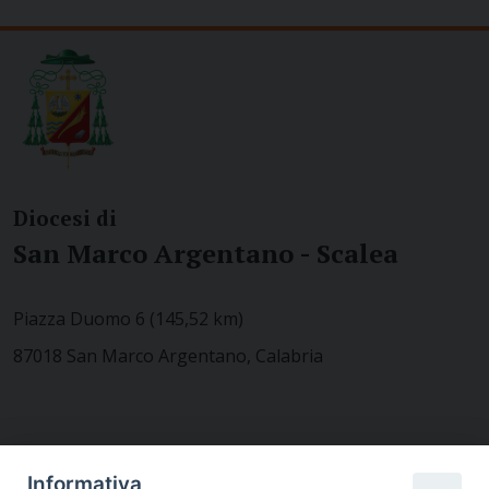
Diocesi di
San Marco Argentano - Scalea
Piazza Duomo 6 (145,52 km)
87018 San Marco Argentano, Calabria
CONTATTACI
Informativa