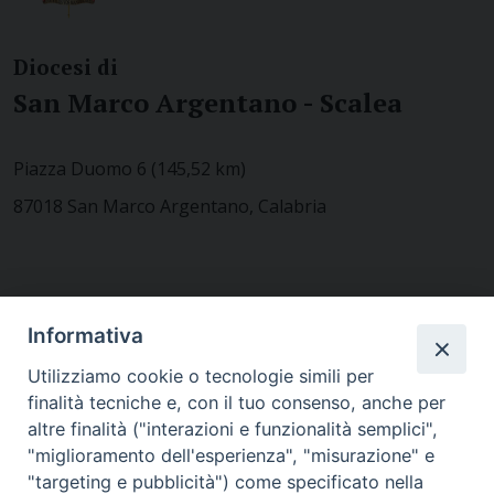
Diocesi di
San Marco Argentano - Scalea
Piazza Duomo 6 (145,52 km)
87018 San Marco Argentano, Calabria
CONTATTACI
Informativa
Utilizziamo cookie o tecnologie simili per
finalità tecniche e, con il tuo consenso, anche per
MODULISTICA
altre finalità ("interazioni e funzionalità semplici",
"miglioramento dell'esperienza", "misurazione" e
"targeting e pubblicità") come specificato nella
WEBMAIL