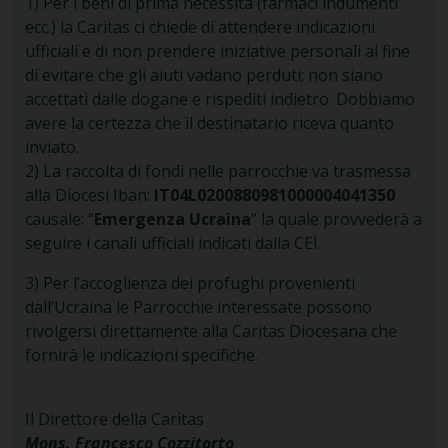
1) Per i beni di prima necessità (farmaci indumenti
ecc.) la Caritas ci chiede di attendere indicazioni
ufficiali e di non prendere iniziative personali al fine
di evitare che gli aiuti vadano perduti; non siano
accettati dalle dogane e rispediti indietro. Dobbiamo
avere la certezza che il destinatario riceva quanto
inviato.
2) La raccolta di fondi nelle parrocchie va trasmessa
alla Diocesi Iban:
IT04L0200880981000004041350
causale: “
Emergenza Ucraina
” la quale provvederà a
seguire i canali ufficiali indicati dalla CEI.
3) Per l’accoglienza dei profughi provenienti
dall’Ucraina le Parrocchie interessate possono
rivolgersi direttamente alla Caritas Diocesana che
fornirà le indicazioni specifiche.
Il Direttore della Caritas
Mons. Francesco Cozzitorto