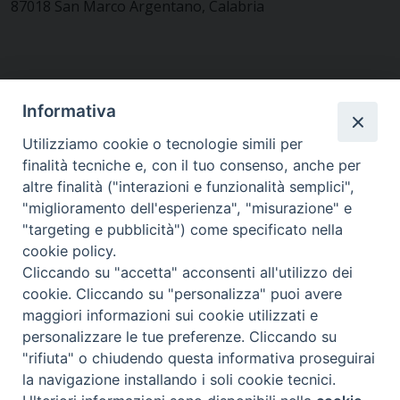
87018 San Marco Argentano, Calabria
CONTATTACI
Informativa
Utilizziamo cookie o tecnologie simili per
finalità tecniche e, con il tuo consenso, anche per
MODULISTICA
altre finalità ("interazioni e funzionalità semplici",
"miglioramento dell'esperienza", "misurazione" e
"targeting e pubblicità") come specificato nella
WEBMAIL
cookie policy.
Cliccando su "accetta" acconsenti all'utilizzo dei
cookie. Cliccando su "personalizza" puoi avere
maggiori informazioni sui cookie utilizzati e
RENDICONTO 8X1000
personalizzare le tue preferenze. Cliccando su
"rifiuta" o chiudendo questa informativa proseguirai
PRIVACY E COOKIE POLICY
la navigazione installando i soli cookie tecnici.
Preferenze Cookie