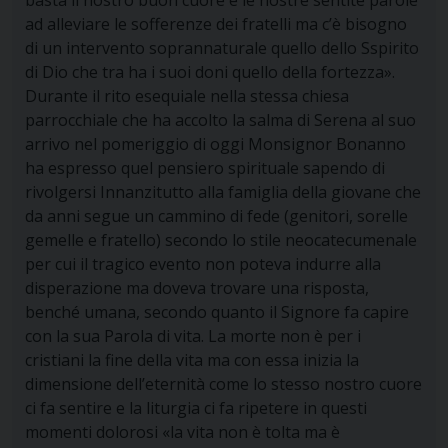
basta il nostro buon cuore e le nostre sentite parole
ad alleviare le sofferenze dei fratelli ma c’è bisogno
di un intervento soprannaturale quello dello Sspirito
di Dio che tra ha i suoi doni quello della fortezza».
Durante il rito esequiale nella stessa chiesa
parrocchiale che ha accolto la salma di Serena al suo
arrivo nel pomeriggio di oggi Monsignor Bonanno
ha espresso quel pensiero spirituale sapendo di
rivolgersi Innanzitutto alla famiglia della giovane che
da anni segue un cammino di fede (genitori, sorelle
gemelle e fratello) secondo lo stile neocatecumenale
per cui il tragico evento non poteva indurre alla
disperazione ma doveva trovare una risposta,
benché umana, secondo quanto il Signore fa capire
con la sua Parola di vita. La morte non è per i
cristiani la fine della vita ma con essa inizia la
dimensione dell’eternità come lo stesso nostro cuore
ci fa sentire e la liturgia ci fa ripetere in questi
momenti dolorosi «la vita non è tolta ma è