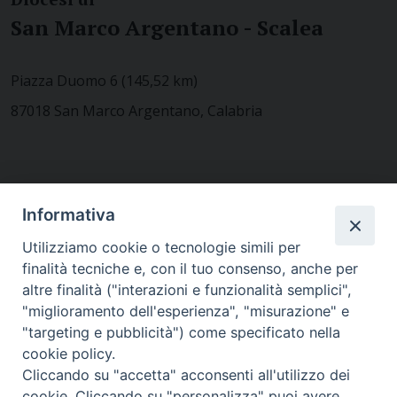
San Marco Argentano - Scalea
Piazza Duomo 6 (145,52 km)
87018 San Marco Argentano, Calabria
CONTATTACI
Informativa
Utilizziamo cookie o tecnologie simili per
finalità tecniche e, con il tuo consenso, anche per
MODULISTICA
altre finalità ("interazioni e funzionalità semplici",
"miglioramento dell'esperienza", "misurazione" e
"targeting e pubblicità") come specificato nella
WEBMAIL
cookie policy.
Cliccando su "accetta" acconsenti all'utilizzo dei
cookie. Cliccando su "personalizza" puoi avere