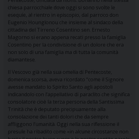
Pentecoste, officiata da mons. Bonanno nella stessa
chiesa parrocchiale dove oggi si sono svolte le
esequie, al rientro in episcopio, dal parroco don
Eugenio Hounglonou che insieme al sindaco della
cittadina del Tirreno Cosentino sen. Ernesto
Magorno si erano appena recati presso la famiglia
Cosentino per la condivisione di un dolore che era
non solo di una famiglia ma di tutta la comunità
diamantese.
Il Vescovo già nella sua omelia di Pentecoste,
domenica scorsa, aveva ricordato “come il Signore
avesse mandato lo Spirito Santo agli apostoli
indicandolo con l’appellativo di paraclito che significa
consolatore cioè la terza persona della Santissima
Trinità che è deputato precipuamente alla
consolazione dei tanti dolori che da sempre
affliggono l’umanità. Oggi nella sua riflessione il
presule ha ribadito come «in alcune circostanze non