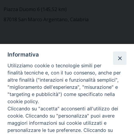
Piazza Duomo 6 (145,52 km)
87018 San Marco Argentano, Calabria
CONTATTACI
Informativa
Utilizziamo cookie o tecnologie simili per
finalità tecniche e, con il tuo consenso, anche per
MODULISTICA
altre finalità ("interazioni e funzionalità semplici",
"miglioramento dell'esperienza", "misurazione" e
"targeting e pubblicità") come specificato nella
WEBMAIL
cookie policy.
Cliccando su "accetta" acconsenti all'utilizzo dei
cookie. Cliccando su "personalizza" puoi avere
maggiori informazioni sui cookie utilizzati e
RENDICONTO 8X1000
personalizzare le tue preferenze. Cliccando su