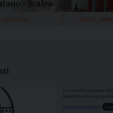
tano - Scalea
 CATECHESI
CARITÀ, TERR
sti
La consulta nazionale dell’U
catechisti di Italia propos
Lettera ai catechisti
Scar