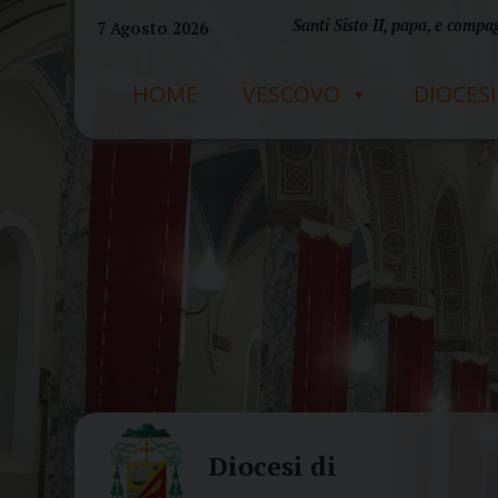
Skip
Santi Sisto II, papa, e compag
7 Agosto 2026
to
content
HOME
VESCOVO
DIOCESI
Diocesi di