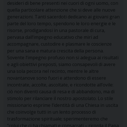
desideri di bene presenti nei cuori di ogni uomo, con
quella particolare attenzione che si deve alle nuove
generazioni. Tanti sacerdoti dedicano ai giovani gran
parte del loro tempo, spendono le loro energie e le
risorse, prodigandosi in una pastorale di cura,
pervasa dall’impegno educativo che miri ad
accompagnare, custodire e plasmare le coscienze
per una sana e matura crescita della persona.
Sovente l’impegno profuso non si adegua ai risultati
e agli obiettivi preposti, siamo consapevoli di avere
una sola pecora nel recinto, mentre le altre
novantanove sono fuori e attendono di essere
incontrate, accolte, ascoltate, e ricondotte all’ovile:
ciò non diventi causa di resa e di abbandono, ma di
stimolo per rilanciare il nostro apostolato. Lo stile
missionario esprime l’identità di una Chiesa in uscita
che coinvolge tutti in un lento processo di
trasformazione spirituale; sperimenteremo che
“colui che ci ha chiamati e consacrati – ricorda il Papa