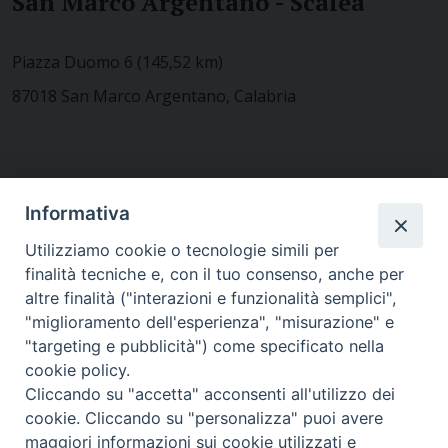
San Marco Argentano - Scalea
Piazza Duomo 6 (145,52 km)
87018 San Marco Argentano, Calabria
CONTATTACI
Informativa
Utilizziamo cookie o tecnologie simili per
finalità tecniche e, con il tuo consenso, anche per
MODULISTICA
altre finalità ("interazioni e funzionalità semplici",
"miglioramento dell'esperienza", "misurazione" e
"targeting e pubblicità") come specificato nella
WEBMAIL
cookie policy.
Cliccando su "accetta" acconsenti all'utilizzo dei
cookie. Cliccando su "personalizza" puoi avere
maggiori informazioni sui cookie utilizzati e
RENDICONTO 8X1000