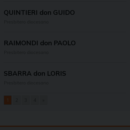
QUINTIERI don GUIDO
Presbitero diocesano
RAIMONDI don PAOLO
Presbitero diocesano
SBARRA don LORIS
Presbitero diocesano
1
2
3
4
»
Navigazione
articoli