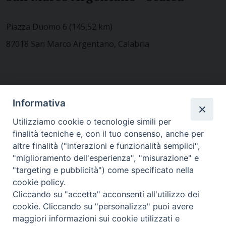
Piazza Duomo 6 (145,52 km)
87018 San Marco Argentano, Calabria
CONTATTACI
Informativa
Utilizziamo cookie o tecnologie simili per
finalità tecniche e, con il tuo consenso, anche per
MODULISTICA
altre finalità ("interazioni e funzionalità semplici",
"miglioramento dell'esperienza", "misurazione" e
"targeting e pubblicità") come specificato nella
WEBMAIL
cookie policy.
Cliccando su "accetta" acconsenti all'utilizzo dei
cookie. Cliccando su "personalizza" puoi avere
maggiori informazioni sui cookie utilizzati e
RENDICONTO 8X1000