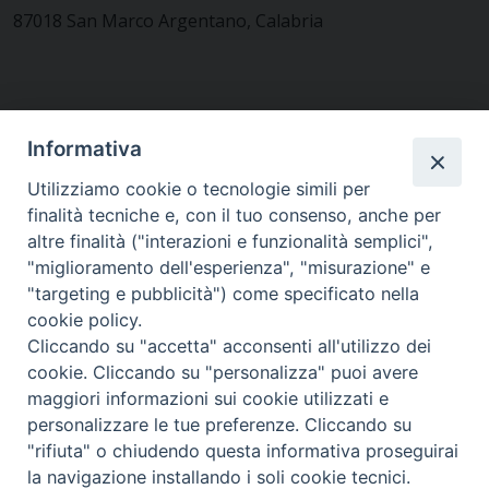
87018 San Marco Argentano, Calabria
CONTATTACI
Informativa
Utilizziamo cookie o tecnologie simili per
finalità tecniche e, con il tuo consenso, anche per
MODULISTICA
altre finalità ("interazioni e funzionalità semplici",
"miglioramento dell'esperienza", "misurazione" e
"targeting e pubblicità") come specificato nella
WEBMAIL
cookie policy.
Cliccando su "accetta" acconsenti all'utilizzo dei
cookie. Cliccando su "personalizza" puoi avere
maggiori informazioni sui cookie utilizzati e
RENDICONTO 8X1000
personalizzare le tue preferenze. Cliccando su
"rifiuta" o chiudendo questa informativa proseguirai
PRIVACY E COOKIE POLICY
la navigazione installando i soli cookie tecnici.